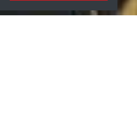
DAS ZAHNIMPLANTAT
ERSATZ FÜR DEN GESUNDEN ZAHN
Gesunde Zähne vermitteln Ihnen nicht nur ein Gefühl der
Attraktivität, sondern sind auch funktional für alltägliche
Aktivitäten wie Essen, Sprechen und Lachen
entscheidend. Mit einem Zahnimplantat wird die Natur
nachgeahmt: Es wird fest im Kiefer platziert und dient als
Verankerung für den Zahn.