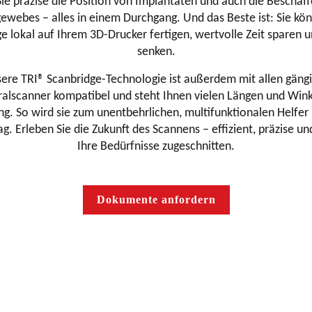
Sie präzise die Position von Implantaten und auch die Beschaff
webes – alles in einem Durchgang. Und das Beste ist: Sie kö
e lokal auf Ihrem 3D-Drucker fertigen, wertvolle Zeit sparen 
senken.
ere TRI® Scanbridge-Technologie ist außerdem mit allen gäng
ralscanner kompatibel und steht Ihnen vielen Längen und Wink
g. So wird sie zum unentbehrlichen, multifunktionalen Helfer
ag. Erleben Sie die Zukunft des Scannens – effizient, präzise un
Ihre Bedürfnisse zugeschnitten.
Dokumente anfordern