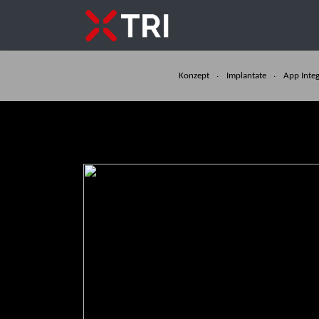
Konzept
Implantate
App Integ