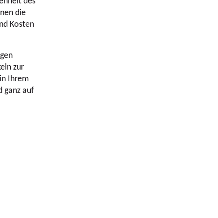
enheit des
nnen die
und Kosten
igen
eln zur
 in Ihrem
d ganz auf