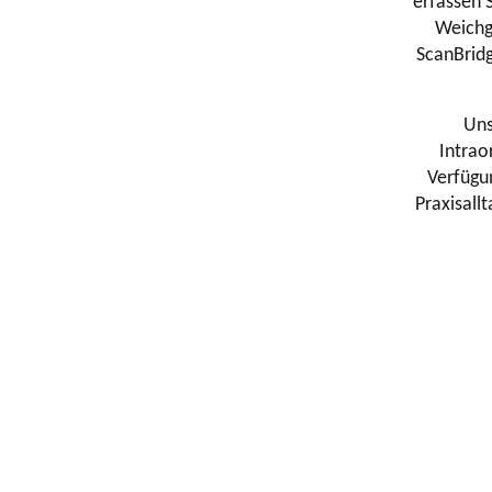
erfassen 
Weichge
ScanBridg
Uns
Intrao
Verfügun
Praxisallt