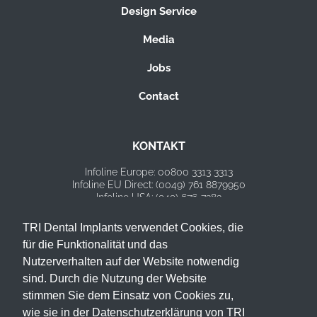
Design Service
Media
Jobs
Contact
KONTAKT
Infoline Europe: 00800 3313 3313
Infoline EU Direct: (0049) 761 8879950
Infoline USA: (949) 676-7383
E-Mail: info@tri.swiss
TRI Dental Implants verwendet Cookies, die
HEADQUARTERS
für die Funktionalität und das
Nutzerverhalten auf der Website notwendig
TRI Dental Implants Int. AG
Bösch 80A
sind. Durch die Nutzung der Website
CH-6331 Hünenberg
stimmen Sie dem Einsatz von Cookies zu,
wie sie in der Datenschutzerklärung von TRI